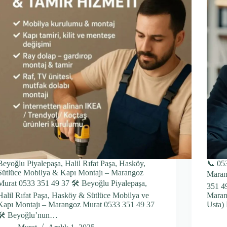
Beyoğlu Piyalepaşa, Halil Rıfat Paşa, Hasköy,
📞 053
Sütlüce Mobilya & Kapı Montajı – Marangoz
Maran
Murat 0533 351 49 37 🛠️ Beyoğlu Piyalepaşa,
351 49
Halil Rıfat Paşa, Hasköy & Sütlüce Mobilya ve
Maran
Kapı Montajı – Marangoz Murat 0533 351 49 37
Usta)
🛠️ Beyoğlu’nun…