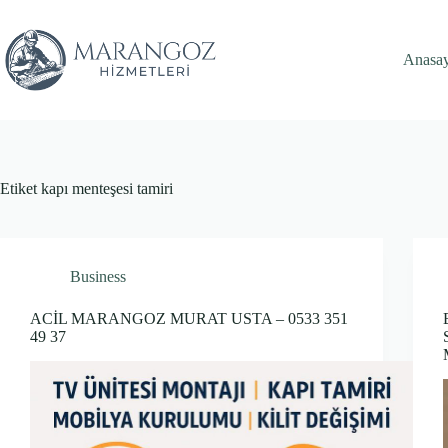
Skip
to
content
Anasa
Etiket
kapı menteşesi tamiri
Business
ACİL MARANGOZ MURAT USTA – 0533 351
49 37