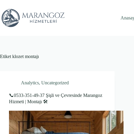
Skip
to
content
Anasa
Etiket
klozet montajı
Analytics
,
Uncategorized
📞0533-351-49-37 Şişli ve Çevresinde Marangoz
Hizmeti | Montajı 🛠️