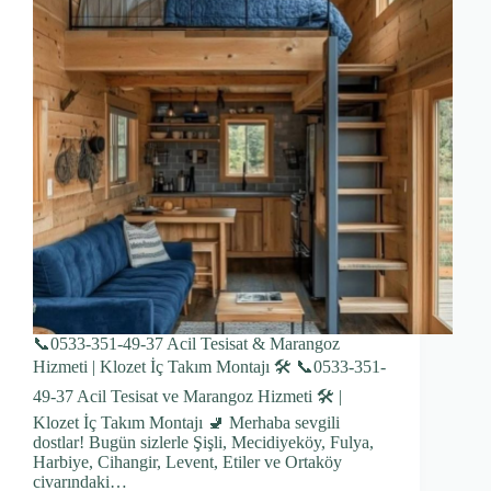
📞0533-351-49-37 Acil Tesisat & Marangoz
Hizmeti | Klozet İç Takım Montajı 🛠️ 📞0533-351-
49-37 Acil Tesisat ve Marangoz Hizmeti 🛠️ |
Klozet İç Takım Montajı 🚽 Merhaba sevgili
dostlar! Bugün sizlerle Şişli, Mecidiyeköy, Fulya,
Harbiye, Cihangir, Levent, Etiler ve Ortaköy
civarındaki…