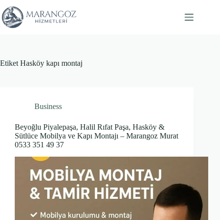
Skip
to
content
Etiket
Hasköy kapı montaj
Business
Beyoğlu Piyalepaşa, Halil Rıfat Paşa, Hasköy &
Sütlüce Mobilya ve Kapı Montajı – Marangoz Murat
0533 351 49 37