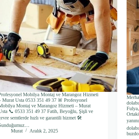
Profesyonel Mobilya Montaj ve Marangoz Hizmeti
Merha
– Murat Usta 0533 351 49 37 🚨 Profesyonel
dolabı
Mobilya Montaj ve Marangoz Hizmeti – Murat
Fulya,
Usta 📞 0533 351 49 37 Fatih, Beyoğlu, Şişli ve
Ortakö
çevre semtlerde hızlı ve garantili hizmet 🛠️
yanını
Sunduğumuz…
dolabı
Murat
Aralık 2, 2025
buzdo