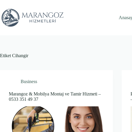
Skip
to
content
Anasa
Etiket
Cihangir
Business
Marangoz & Mobilya Montaj ve Tamir Hizmeti –
0533 351 49 37