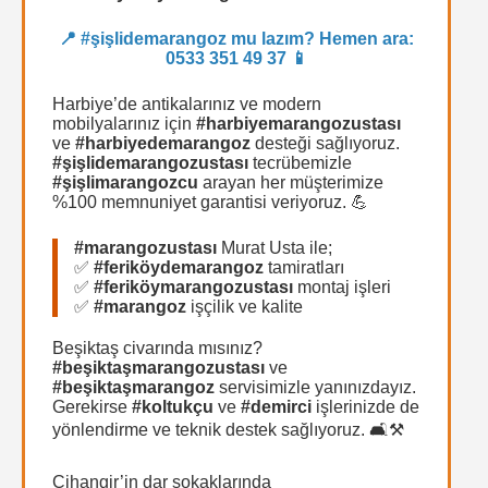
📍
#şişlidemarangoz
mu lazım? Hemen ara:
0533 351 49 37 📱
Harbiye’de antikalarınız ve modern
mobilyalarınız için
#harbiyemarangozustası
ve
#harbiyedemarangoz
desteği sağlıyoruz.
#şişlidemarangozustası
tecrübemizle
#şişlimarangozcu
arayan her müşterimize
%100 memnuniyet garantisi veriyoruz. 💪
#marangozustası
Murat Usta ile;
✅
#feriköydemarangoz
tamiratları
✅
#feriköymarangozustası
montaj işleri
✅
#marangoz
işçilik ve kalite
Beşiktaş civarında mısınız?
#beşiktaşmarangozustası
ve
#beşiktaşmarangoz
servisimizle yanınızdayız.
Gerekirse
#koltukçu
ve
#demirci
işlerinizde de
yönlendirme ve teknik destek sağlıyoruz. 🛋️⚒️
Cihangir’in dar sokaklarında