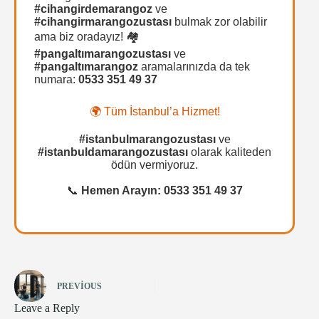
#cihangirdemarangoz
ve
#cihangirmarangozustası
bulmak zor olabilir
ama biz oradayız! 🏘️
#pangaltımarangozustası
ve
#pangaltımarangoz
aramalarınızda da tek
numara:
0533 351 49 37
🌍 Tüm İstanbul’a Hizmet!
#istanbulmarangozustası
ve
#istanbuldamarangozustası
olarak kaliteden
ödün vermiyoruz.
📞
Hemen Arayın: 0533 351 49 37
PREVIOUS
Leave a Reply