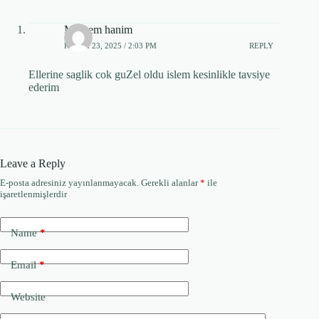
Meryem hanim
KASIM 23, 2025 / 2:03 PM
REPLY
Ellerine saglik cok guZel oldu islem kesinlikle tavsiye
ederim
Leave a Reply
E-posta adresiniz yayınlanmayacak.
Gerekli alanlar
*
ile
işaretlenmişlerdir
Name
*
Email
*
Website